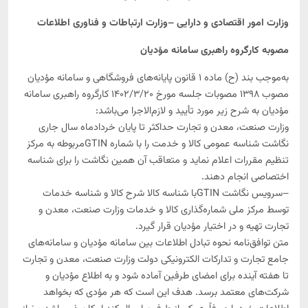
درخواست کلاس آموزشی
نرم‌افزار قوانین و مقررات مالیاتی (درسام)
گروه بندی هوشمند مشاغل
وزارت امور اقتصادی و دارایی –وزارت ارتباطات و فناوری اطلاعات
مشاوره جهت بررسی اسناد و مدارک و آموزش کارکنان
ابزار تشخیص مشمولیت ماده 272 برای ارائه صورت‌های
مصوبه کارگروه راهبری سامانه مؤدیان
مالی حسابرسی‌شده
مشاوره تلفنی
به‌موجب بند (ح) ماده 1 قانون پایانه‌های فروشگاهی و سامانه مؤدیان
شبیه ساز رسیدگی سیستمی 1403
مصوب 1398 مصوبات جلسه مورخ 1402/3/20 کارگروه راهبری سامانه
مؤدیان به شرح زیر مورد تأیید و لازم‌الاجرا می‌باشد:
سامانه مودیان**
وزارت صنعت، معدن و تجارت حداکثر تا پایان خردادماه سال جاری
نگاشت شناسه عمومی کالا و خدمت را با شماره GTINمربوطه به مرکز
دریافت شناسه کالا و خدمات مودیان
تنظیم مقررات اعلام نماید و متعاقب آن همین نگاشت را برای شناسه
بررسی خروجی کارپوشه
اختصاصی انجام دهند.
–سرویس نگاشت GTINبا شناسه کالا شرح کالا و شناسه خدمات
تولید کلید عمومی، خصوصی و CSR
توسط مرکز ملی شماره‌گذاری کالا و خدمات وزارت صنعت، معدن و
ابزار فراخوان سامانه مودیان
تجارت تهیه و در اختیار مؤدیان قرار گیرد.
محاسبه آنلاین فروش در ارزش افزوده
متن توافق‌نامه نحوه تبادل اطلاعات بین سامانه مؤدیان و سامانه‌های
جامع تجارت و تدارکات الکترونیکی دولت وزارت صنعت، معدن و تجارت
تولیدکلیدها از از توکن و csr
تا هفته آینده برای امضای طرفین آماده شود و به اطلاع مؤدیان و
تجمیع صورتحساب کارپوشه
شرکت‌های معتمد برسد. هدف این است که هر مؤدی که بخواهد