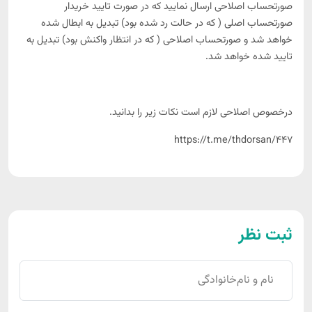
صورتحساب اصلاحی ارسال نمایید که در صورت تایید خریدار
درخواست کلاس آموزشی
نرم‌افزار قوانین و مقررات مالیاتی (درسام)
گروه بندی هوشمند مشاغل
صورتحساب اصلی ( که در حالت رد شده بود) تبدیل به ابطال شده
خواهد شد و صورتحساب اصلاحی ( که در انتظار واکنش بود) تبدیل به
مشاوره جهت بررسی اسناد و مدارک و آموزش کارکنان
ابزار تشخیص مشمولیت ماده 272 برای ارائه صورت‌های
تایید شده خواهد شد.
مالی حسابرسی‌شده
مشاوره تلفنی
شبیه ساز رسیدگی سیستمی 1403
درخصوص اصلاحی لازم است نکات زیر را بدانید.
سامانه مودیان**
https://t.me/thdorsan/447
دریافت شناسه کالا و خدمات مودیان
بررسی خروجی کارپوشه
تولید کلید عمومی، خصوصی و CSR
ابزار فراخوان سامانه مودیان
ثبت نظر
محاسبه آنلاین فروش در ارزش افزوده
تولیدکلیدها از از توکن و csr
تجمیع صورتحساب کارپوشه