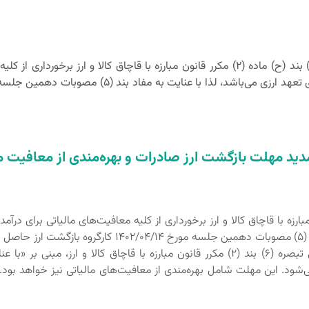
ادارات کل امور مالیاتی وفق مفاد قسمت اخیر تبصره (6) بند (ح) ماده (2) مکرر قانون مبارزه 
دید مهلت بازگشت ارز صادرات و بهره‌مندی از معافیت م
ر تبصره (6) بند (ح) ماده (2) مکرر قانون مبارزه با قاچاق کالا و ارز برخورداری از کلیه معافیت
مورخ 1401/09/15 هیأت محترم وزیران موضوع آئین‌نامه اجرایی تبصره (6) بند (2) مکرر قانون
سال جاری تمدید می‌شود. این مهلت شامل بهره‌مندی از معافیت‌های مالیاتی نیز خ