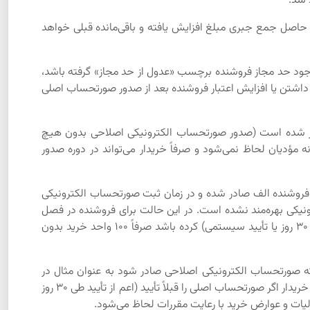
 شد:
مجاز، باقی‌مانده جدید حاصل جمع جبری مبلغ افزایش یافته و باقی‌مانده قبلی خواهد
 صورتحساب الکترونیکی مربوطه به لحاظ عدم وجود حد مجاز فروشنده برچسب «عدول از حد مجاز» گرفته باشد،
رف داشتن یا افزایش اعتبار فروشنده بعد از صدور صورتحساب اصلی
 صادر شده است (صدور صورتحساب الکترونیکی اصلاحی بدون هیچ
ؤدیان لحاظ نمی‌شود و صرفاً خریدار می‌تواند در دوره صدور
ل 1402 صورتحساب الکترونیکی اصلی با مبلغ فروش 100 واحد و مالیات بر ارزش افزوده 9 واحد توسط فروشنده الف صادر شده و در زمان ثبت صورتحساب الکترونیکی
نیکی بهره‌مند نشده است. در این حالت برای فروشنده در فصل
زمستان 100 واحد فروش و 9 واحد مالیات و عوارض فروش لحاظ شده و برای خریدار اگر صورتحساب الکترونیکی را تأیید (اعم از تأیید طی 30 روز یا تأیید سیستمی) کرده باشد صرفاً 100 واحد خرید بدون
ور از یکی از طرق مندرج در بند 1 فوق اقدام نماید در هر دوره‌ای که صورتحساب الکترونیکی اصلاحی صادر شود به عنوان مثال در
زمستان 1402 یا بهار 1403 یا تابستان 1403 و خریدار صورتحساب الکترونیکی را تأیید نماید برای فروشنده هیچ فروشی لحاظ نمی‌شود و برای خریدار اگر صورتحساب اصلی را قبلاً تأیید (اعم از تأیید طی 30 روز