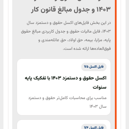
درخواست کلاس آموزشی
1403 و جدول مبالغ قانون کار
نرم‌افزار قوانین و مقررات مالیاتی (درسام)
گروه بندی هوشمند مشاغل
مشاوره جهت بررسی اسناد و مدارک و آموزش کارکنان
ابزار تشخیص مشمولیت ماده 272 برای ارائه صورت‌های
در این بخش فایل‌های اکسل حقوق و دستمزد سال
مالی حسابرسی‌شده
مشاوره تلفنی
1403، فایل مالیات حقوق و جدول کاربردی مبالغ حقوق
شبیه ساز رسیدگی سیستمی 1403
پایه، مزایا، بیمه، حق اولاد، حق عائله‌مندی و
فوق‌العاده‌ها ارائه شده است.
سامانه مودیان**
دریافت شناسه کالا و خدمات مودیان
فایل اکسل V5
بررسی خروجی کارپوشه
اکسل حقوق و دستمزد 1403 با تفکیک پایه
تولید کلید عمومی، خصوصی و CSR
سنوات
ابزار فراخوان سامانه مودیان
مناسب برای محاسبات کامل‌تر حقوق و دستمزد
محاسبه آنلاین فروش در ارزش افزوده
سال 1403
تولیدکلیدها از از توکن و csr
تجمیع صورتحساب کارپوشه
فایل اکسل V4